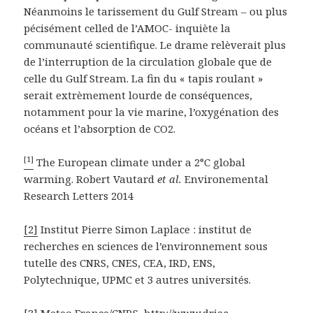
Néanmoins le tarissement du Gulf Stream – ou plus
pécisément celled de l’AMOC- inquiète la
communauté scientifique. Le drame relèverait plus
de l’interruption de la circulation globale que de
celle du Gulf Stream. La fin du « tapis roulant »
serait extrèmement lourde de conséquences,
notamment pour la vie marine, l’oxygénation des
océans et l’absorption de CO2.
[1]
The European climate under a 2°C global
warming. Robert Vautard
et al.
Environemental
Research Letters 2014
[2]
Institut Pierre Simon Laplace : institut de
recherches en sciences de l’environnement sous
tutelle des CNRS, CNES, CEA, IRD, ENS,
Polytechnique, UPMC et 3 autres universités.
[3]
Meteo France/CNRS http://www.drias-