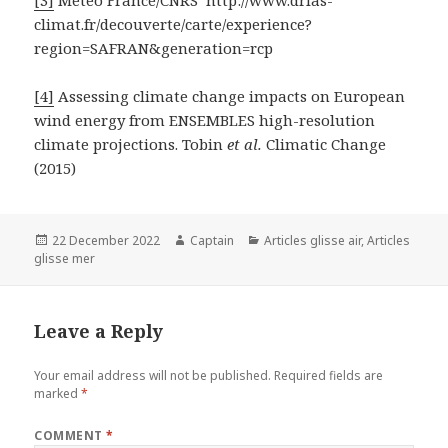
climat.fr/decouverte/carte/experience?
region=SAFRAN&generation=rcp
[4]
Assessing climate change impacts on European
wind energy from ENSEMBLES high-resolution
climate projections. Tobin
et al.
Climatic Change
(2015)
Posted
Author
Categories
22 December 2022
Captain
Articles glisse air
,
Articles
on
glisse mer
Leave a Reply
Your email address will not be published.
Required fields are
marked
*
COMMENT
*