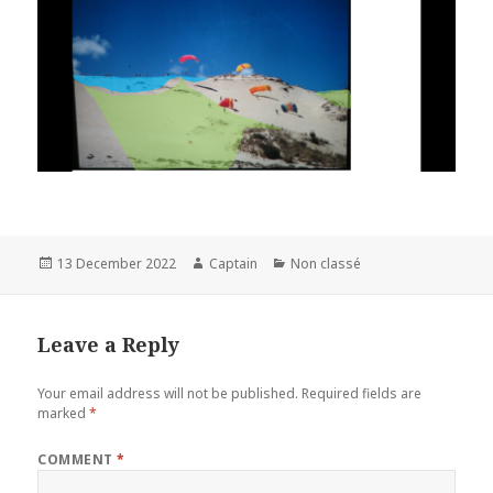
Posted
Author
Categories
13 December 2022
Captain
Non classé
on
Leave a Reply
Your email address will not be published.
Required fields are
marked
*
COMMENT
*