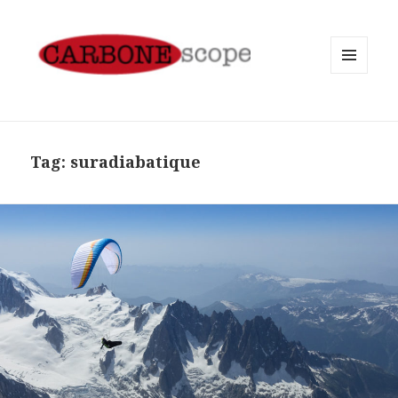
MENU
AND
WIDGETS
Tag:
suradiabatique