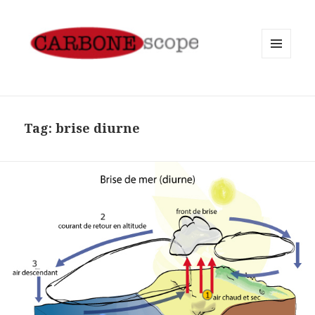
MENU
AND
WIDGETS
Tag:
brise diurne