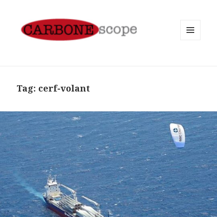
MENU
AND
WIDGETS
Tag:
cerf-volant