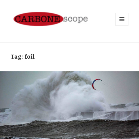
MENU
AND
WIDGETS
Tag:
foil