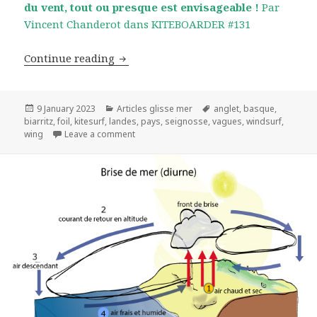
du vent, tout ou presque est envisageable !
Par
Vincent Chanderot dans KITEBOARDER #131
Pays Basque et Sud Landais : Le Kite da
Continue reading
Posted
Categories
Tags
9 January 2023
Articles glisse mer
anglet
,
basque
,
on
biarritz
,
foil
,
kitesurf
,
landes
,
pays
,
seignosse
,
vagues
,
windsurf
,
on Pays Basque et Sud Landais : Le Kite dans 
wing
Leave a comment