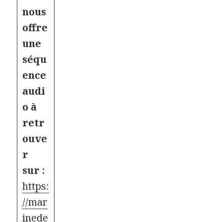
nous
offre
une
séqu
ence
audi
o à
retr
ouve
r
sur :
https:
//mar
inede