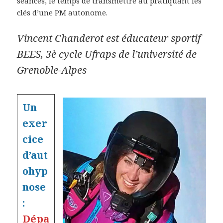
séances, le temps de transmettre au pratiquant les
clés d’une PM autonome.
Vincent Chanderot est éducateur sportif
BEES, 3è cycle Ufraps de l’université de
Grenoble-Alpes
Un
exer
cice
d’aut
ohyp
nose
:
Dépa