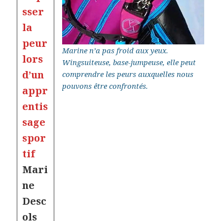
sser
la
peur
Marine n’a pas froid aux yeux.
lors
Wingsuiteuse, base-jumpeuse, elle peut
d’un
comprendre les peurs auxquelles nous
pouvons être confrontés.
appr
entis
sage
spor
tif
Mari
ne
Desc
ols