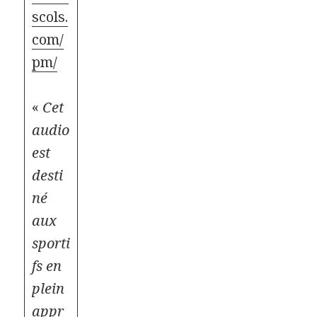
scols.
com/
pm/
«
Cet
audio
est
desti
né
aux
sporti
fs en
plein
appr