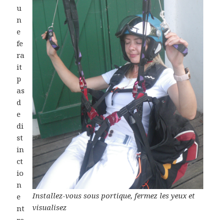
u
n
e
fe
ra
it
p
as
d
e
di
st
in
ct
io
n
Installez-vous sous portique, fermez les yeux et
e
visualisez
nt