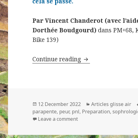
cela se passe.
Par Vincent Chanderot (avec l’aid
Dorthée Boudgourd)
dans PM+68, K
Bike 139)
Outils de préparati
Continue reading
Posted
Categories
12 December 2022
Articles glisse air
on
parapente
,
peur
,
pnl
,
Preparation
,
sophrologi
on Outils de préparation 
Leave a comment