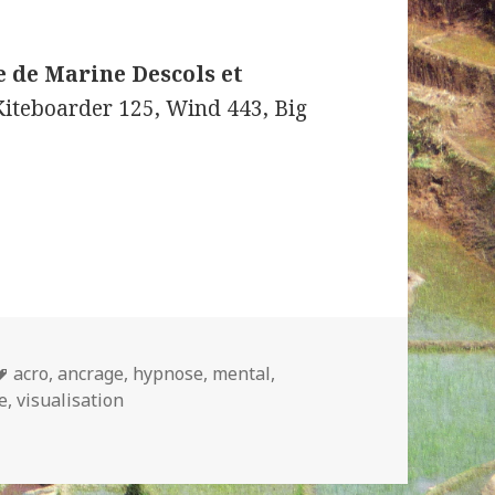
e de Marine Descols et
iteboarder 125, Wind 443, Big
on mentale pour le parapente (La peur et la repri
Tags
acro
,
ancrage
,
hypnose
,
mental
,
e
,
visualisation
mentale pour le parapente (La peur et la reprise des spiral