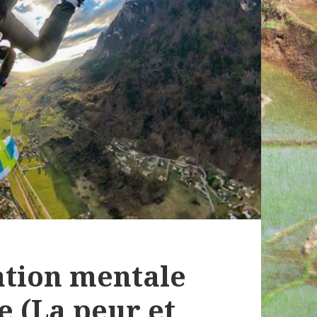
ation mentale
e (La peur et