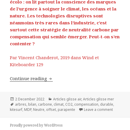
écolo : on lit partout la conscience des marques
de l’urgence à soigner le climat, les océans et la
nature. Les technologies disruptives sont
néanmoins très rares dans l’industrie, c’est
surtout cette stratégie de neutralité carbone par
compensation qui semble émerger. Peut-t-on s’en
contenter ?
Par Vincent Chanderot, 2019 dans Wind et
Kiteboarder 129
COMPENSER LE CARBONE… POUR CON
Continue reading
Posted
Categories
2 December 2022
Articles glisse air
,
Articles glisse mer
on
Tags
arbres
,
bilan
,
carbone
,
climat
,
CO2
,
compensation
,
durable
,
on COMPE
kitesurf
,
MDP
,
Neutre
,
offset
,
parapente
Leave a comment
Proudly powered by WordPress