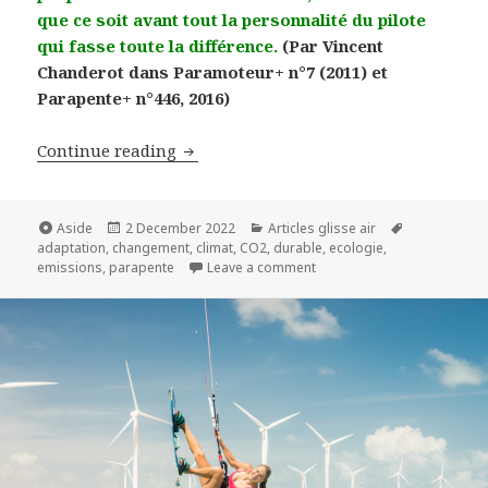
que ce soit avant tout la personnalité du pilote
qui fasse toute la différence.
(Par Vincent
Chanderot dans Paramoteur+ n°7 (2011) et
Parapente+ n°446, 2016)
Les clés pour un parapente soutenable
Continue reading
Format
Posted
Categories
Tags
Aside
2 December 2022
Articles glisse air
on
adaptation
,
changement
,
climat
,
CO2
,
durable
,
ecologie
,
on Les clés pour un parape
emissions
,
parapente
Leave a comment